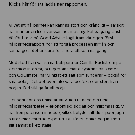
Klicka här för att ladda ner rapporten.
Vi vet att hållbarhet kan kännas stort och krångligt – särskilt
när man är en liten verksamhet med mycket på gång. Just
därför har vi på Good Advice tagit fram vår egen första
hållbarhetsrapport, för att förstå processen inifrån och
kunna göra det enklare för andra att komma igång.
Med stöd från vår samarbetspartner Camilla Backström på
Common Interest, och genom smarta system som Oxeed
och GoClimate, har vi hittat ett sätt som fungerar – också för
små bolag. Det behöver inte vara perfekt eller stort från
början. Det viktiga är att börja.
Det som gör oss unika är att vi kan ta hand om hela
hållbarhetsarbetet – ekonomiskt, socialt och miljömässigt. Vi
har kompetensen inhouse, vilket betyder att du slipper jaga
siffror eller externa experter. Du får en enkel väg in, med
allt samlat på ett ställe.