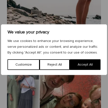
We value your privacy
We use cookies to enhance your browsing experience,
h
HÅLLBARHETSRAPPORTEN FÖR 2025 ÄR HÄR
e
serve personalized ads or content, and analyze our traffic.
r
By clicking "Accept All", you consent to our use of cookies.
o
_
Customize
Reject All
Accept All
b
a
n
n
e
r