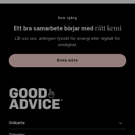
d
-
Kom igång
b
a
rätt kemi
Ett bra samarbete börjar med
l
a
Låt oss ses, antingen fysiskt för energi eller digitalt för
n
smidighet.
s
-
Boka möte
p
u
f
f
-
6
-
7
4
0
Sidkarta
x
4