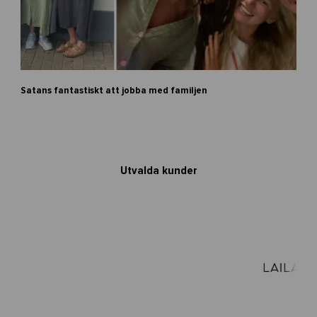
k
Satans fantastiskt att jobba med familjen
r
o
n
i
k
a
Utvalda kunder
-
s
e
g
e
r
b
r
a
n