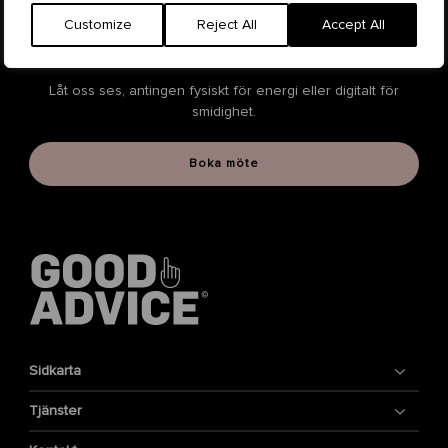
Kom igång
Customize
Reject All
Accept All
rätt kemi
Ett bra samarbete börjar med
Låt oss ses, antingen fysiskt för energi eller digitalt för
smidighet.
Boka möte
Sidkarta
Tjänster